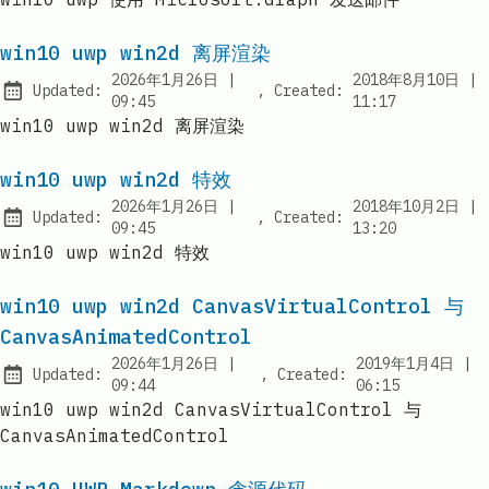
win10 uwp win2d 离屏渲染
at
2026年1月26日
|
2018年8月10日
|
Updated:
,
Created:
09:45
11:17
win10 uwp win2d 离屏渲染
win10 uwp win2d 特效
at
2026年1月26日
|
2018年10月2日
|
Updated:
,
Created:
09:45
13:20
win10 uwp win2d 特效
win10 uwp win2d CanvasVirtualControl 与
CanvasAnimatedControl
at
a
2026年1月26日
|
2019年1月4日
|
Updated:
,
Created:
09:44
06:15
win10 uwp win2d CanvasVirtualControl 与
CanvasAnimatedControl