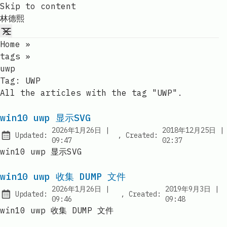
Skip to content
林德熙
Home
»
tags
»
uwp
Tag:
UWP
All the articles with the tag "UWP".
win10 uwp 显示SVG
at
2026年1月26日
|
2018年12月25日
|
Updated:
,
Created:
at
09:47
02:37
win10 uwp 显示SVG
win10 uwp 收集 DUMP 文件
at
a
2026年1月26日
|
2019年9月3日
|
Updated:
,
Created:
09:46
09:48
win10 uwp 收集 DUMP 文件