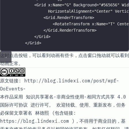
<
Grid x
:
Name
=
"
G
"
 Background
=
"
#565656
"
 Wid
HorizontalAlignment
=
"
Center
"
 Vertic
<
Grid.RenderTransform
>
<
RotateTransform x
:
Name
=
"
T
"
 Cente
</
Grid.RenderTransform
>
</
Grid
>
</
Grid
>
这时点击按钮，可以看到动画有些卡，点击窗口拖动就可以看到
动画正常。
原文链接:
http://blog.lindexi.com/post/wpf-
DoEvents-
本作品采用
知识共享署名-非商业性使用-相同方式共享 4.0
国际许可协议
进行许可。 欢迎转载、使用、重新发布，但务
必保留文章署名
林德熙
(包含链接:
https://blog.lindexi.com )，不得用于商业目的，基
于本文修改后的作品务必以相同的许可发布。如有任何疑问，请