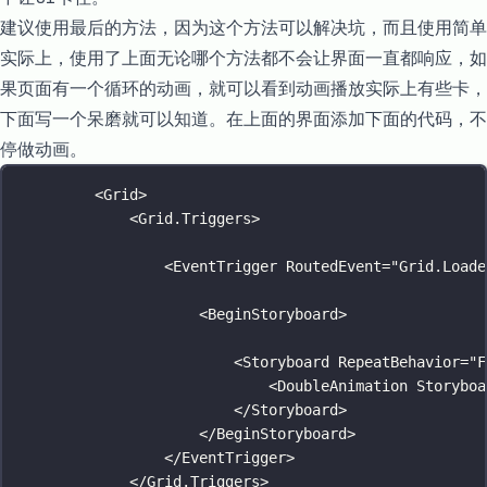
建议使用最后的方法，因为这个方法可以解决坑，而且使用简单
实际上，使用了上面无论哪个方法都不会让界面一直都响应，如
果页面有一个循环的动画，就可以看到动画播放实际上有些卡，
下面写一个呆磨就可以知道。在上面的界面添加下面的代码，不
停做动画。
<
Grid
>
<
Grid.Triggers
>
<
EventTrigger
RoutedEvent
=
"
Grid.Loade
<
BeginStoryboard
>
<
Storyboard RepeatBehavior
=
"
F
<
DoubleAnimation Storyboa
</
Storyboard
>
</
BeginStoryboard
>
</
EventTrigger
>
</
Grid.Triggers
>