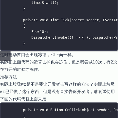
time.
Start
();
}
private
void
Time_Tick
(
object
sender
, 
EventAr
{
Foo
(
10
);
Dispatcher.
Invoke
(() 
=>
 { }, DispatcherPr
}
这时拖动窗口会出现冻结，和上面一样。
实际把上面代码的运算去掉也会冻住，但是我尝试10次，有2次
在放开的时候才冻住。
推荐方法
实际上垃圾wr是不是要让开发者去写这样的方法？实际上垃圾
wr已经做了这个东西，但是没有直接告诉开发者，请尝试使用
下面的代码代替上面呆磨
private
void
Button_OnClick
(
object
sender
, 
Ro
{