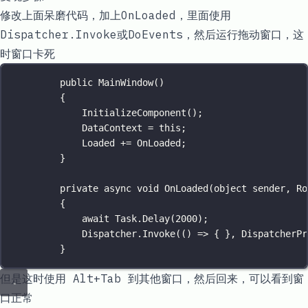
修改上面呆磨代码，加上
OnLoaded
，里面使用
Dispatcher.Invoke
或
DoEvents
，然后运行拖动窗口，这
时窗口卡死
public
MainWindow
()
{
InitializeComponent
();
DataContext 
=
this
;
Loaded 
+=
 OnLoaded;
}
private
async
void
OnLoaded
(
object
sender
, 
Ro
{
await
 Task.
Delay
(
2000
);
Dispatcher.
Invoke
(() 
=>
 { }, DispatcherPr
}
但是这时使用 Alt+Tab 到其他窗口，然后回来，可以看到窗
口正常