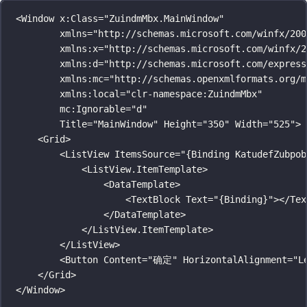
<
Window 
x
:Class
=
"
ZuindmMbx.MainWindow
"
xmlns
=
"
http://schemas.microsoft.com/winfx/200
xmlns
:
x
=
"
http://schemas.microsoft.com/winfx/2
xmlns
:
d
=
"
http://schemas.microsoft.com/express
xmlns
:
mc
=
"
http://schemas.openxmlformats.org/m
xmlns
:
local
=
"
clr-namespace:ZuindmMbx
"
mc
:
Ignorable
=
"
d
"
Title
=
"
MainWindow
"
 Height
=
"
350
"
 Width
=
"
525
"
>
<
Grid
>
<
ListView ItemsSource
=
"
{Binding KatudefZubpob
<
ListView.ItemTemplate
>
<
DataTemplate
>
<
TextBlock Text
=
"
{Binding}
"
></
Tex
</
DataTemplate
>
</
ListView.ItemTemplate
>
</
ListView
>
<
Button Content
=
"
确定
"
 HorizontalAlignment
=
"
L
</
Grid
>
</
Window
>