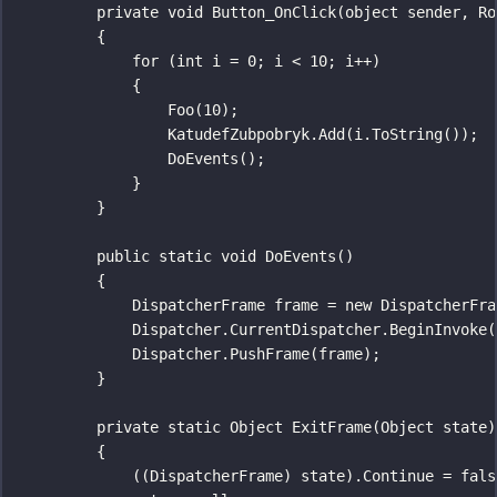
private
void
Button_OnClick
(
object
sender
, 
Ro
{
for
 (
int
i
=
0
; i 
<
10
; i
++
)
{
Foo
(
10
);
KatudefZubpobryk.
Add
(i.
ToString
());
DoEvents
();
}
}
public
static
void
DoEvents
()
{
DispatcherFrame
frame
=
new
DispatcherFra
Dispatcher.CurrentDispatcher.
BeginInvoke
(
Dispatcher.
PushFrame
(frame);
}
private
static
Object
ExitFrame
(
Object
state
)
{
((
DispatcherFrame
) state).Continue 
=
fals