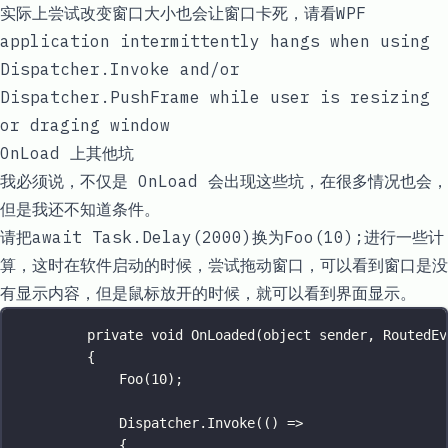
实际上尝试改变窗口大小也会让窗口卡死，请看
WPF
application intermittently hangs when using
Dispatcher.Invoke and/or
Dispatcher.PushFrame while user is resizing
or draging window
OnLoad 上其他坑
我必须说，不仅是 OnLoad 会出现这些坑，在很多情况也会，
但是我还不知道条件。
请把
await Task.Delay(2000)
换为
Foo(10);
进行一些计
算，这时在软件启动的时候，尝试拖动窗口，可以看到窗口是没
有显示内容，但是鼠标放开的时候，就可以看到界面显示。
private
void
OnLoaded
(
object
sender
, 
RoutedEv
{
Foo
(
10
);
Dispatcher.
Invoke
(() 
=>
{