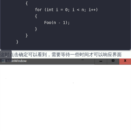
{
for
 (
int
 i 
=
0
; i 
<
 n; i
++
)
{
Foo
(n 
-
1
);
}
}
}
这时点击确定可以看到，需要等待一些时间才可以响应界面