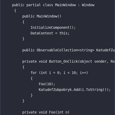
public partial class MainWindow 
:
 Window
{
public 
MainWindow
()
{
InitializeComponent
();
DataContext 
=
this
;
}
public ObservableCollection
<
string
>
 KatudefZu
private 
void
Button_OnClick
(
object
 sender, Ro
{
for
 (
int
 i 
=
0
; i 
<
10
; i
++
)
{
Foo
(
10
);
KatudefZubpobryk.
Add
(i.
ToString
());
}
}
private 
void
Foo
(
int
 n)