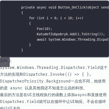
private
async
void
Button_OnClick
(
object
send
{
for
 (
int
i
=
0
; i 
<
10
; i
++
)
{
Foo
(
10
);
KatudefZubpobryk.
Add
(i.
ToString
());
await
 System.Windows.Threading.Dispat
}
}
实际上
System.Windows.Threading.Dispatcher.Yield
这个
方法的实现和
Dispatcher.Invoke(() => { },
DispatcherPriority.Background
一点也不同，他使用
的是 async 以及其他我还不知道怎么说的科技。
最后的方法是在UI主线程执行的函数上添加
async
和直接使用
Dispatcher.Yield
就可以在循环中让UI响应。不会在循环
中让UI卡住。