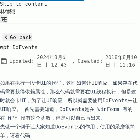
Skip to content
林德熙
Go back
wpf DoEvents
2024年8月6
2018年8月10
Updated:
,
Created:
at
at
日
|
12:43
日
|
11:16
如果在执行一段卡UI的代码，这时如何让UI响应。如果存在代
码需要获得依赖属性，那么代码就需要在UI线程执行，但是这
时就会卡UI，为了让UI响应，所以就需要使用
DoEvents
来让
UI响应。 首先需要知道，
DoEvents
是在 WinForm 有的，
在 WPF 没有这个函数，但是可以自己写出来。
先做一个例子让大家知道
DoEvents
的作用，使用的呆磨很简
单，请看代码