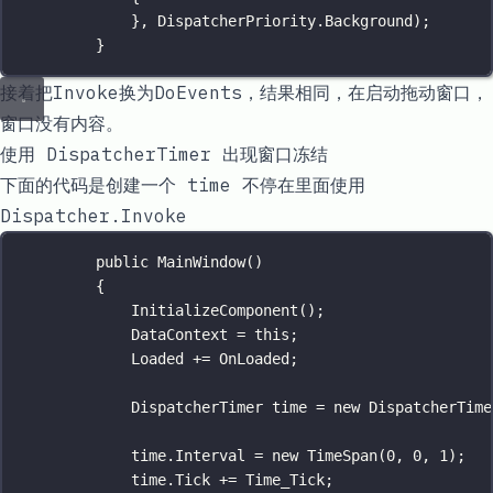
}, DispatcherPriority.Background);
}
接着把
Invoke
换为
DoEvents
，结果相同，在启动拖动窗口，
窗口没有内容。
使用 DispatcherTimer 出现窗口冻结
下面的代码是创建一个 time 不停在里面使用
Dispatcher.Invoke
public
MainWindow
()
{
InitializeComponent
();
DataContext 
=
this
;
Loaded 
+=
 OnLoaded;
DispatcherTimer
time
=
new
DispatcherTime
time.Interval 
=
new
TimeSpan
(
0
, 
0
, 
1
);
time.Tick 
+=
 Time_Tick;