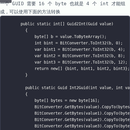
一个 GUID 需要 16 个 byte 也就是 4 个 int 才能组
成，可以使用下面的方法转换
public
static
int
[] 
Guid2Int
(
Guid
value
)
{
byte
[] 
b
=
 value.
ToByteArray
();
int
bint
=
 BitConverter.
ToInt32
(b, 
0
);
var
bint1
=
 BitConverter.
ToInt32
(b, 
4
);
var
bint2
=
 BitConverter.
ToInt32
(b, 
8
);
var
bint3
=
 BitConverter.
ToInt32
(b, 
12
);
return
new
[] {bint, bint1, bint2, bint3};
}
public
static
Guid
Int2Guid
(
int
value
, 
int
va
{
byte
[] 
bytes
=
new
byte
[
16
];
BitConverter.
GetBytes
(value).
CopyTo
(bytes
BitConverter.
GetBytes
(value1).
CopyTo
(byte
BitConverter.
GetBytes
(value2).
CopyTo
(byte
BitConverter.
GetBytes
(value3).
CopyTo
(byte