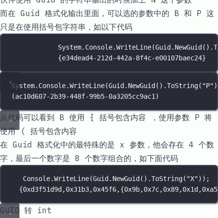
而在 Guid 格式化输出里面，可以选的参数中的 B 和 P 这
只是在使用括号包字符串，如以下代码
System.Console.
WriteLine
(Guid.
NewGuid
().
T
{e34dead4
-
212d
-
442a
-
8f4c
-
e00107baec24}
System.Console.
WriteLine
(Guid.
NewGuid
().
ToString
(
"
P
"
)
(ac10d607
-
2b39
-
448f
-
99b5
-
0a3205cc9ac1
)
从代码可以看到 B 使用
{
括号包含内容 ，使用参数 P 将
使用
(
括号包含内容
在 Guid 格式化中的最特殊的是 x 参数，他会存在 4 个数
字，最后一个数字是 8 个数字组合的，如下面代码
Console.
WriteLine
(Guid.
NewGuid
().
ToString
(
"
X
"
));
{
0xd3f51d9d
,
0x31b3
,
0x45f6
,{
0x9b
,
0x7c
,
0x89
,
0x1d
,
0xa5
GUID 转 int